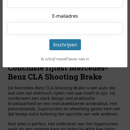
E-mailadres
Inschrijven
Ik schrijf mezelf liever niet in
Conclusie rijtest Mercedes-
Benz CLA Shooting Brake
De Mercedes-Benz CLA Shooting Brake is een auto die
laat zien dat elektrisch rijden niet saai hoeft te zijn. Hij
combineert een sterk design met praktische
bruikbaarheid en een indrukwekkende actieradius. Het
panoramadak, Superscreen en afwerking geven hem net
dat beetje extra beleving ten opzichte van vele anderen.
Niet alles is perfect. Het ontbreken van het Hyperscreen
voelt als een gemiste kans en laden bij 400V kan lastig