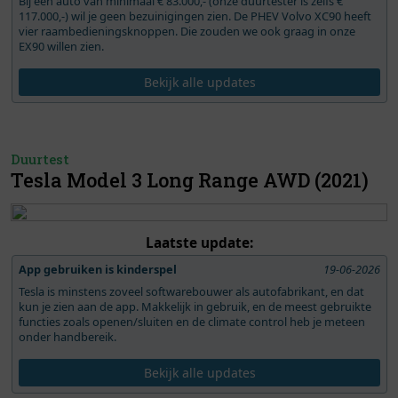
Bij een auto van minimaal € 83.000,- (onze duurtester is zelfs €
117.000,-) wil je geen bezuinigingen zien. De PHEV Volvo XC90 heeft
vier raambedieningsknoppen. Die zouden we ook graag in onze
EX90 willen zien.
Bekijk alle updates
Duurtest
Tesla Model 3 Long Range AWD (2021)
Laatste update:
App gebruiken is kinderspel
19-06-2026
Tesla is minstens zoveel softwarebouwer als autofabrikant, en dat
kun je zien aan de app. Makkelijk in gebruik, en de meest gebruikte
functies zoals openen/sluiten en de climate control heb je meteen
onder handbereik.
Bekijk alle updates