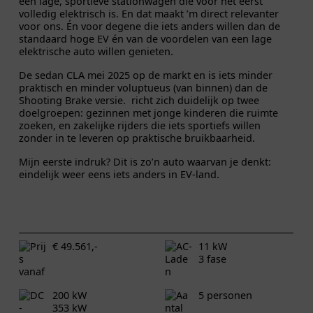
een lage, sportieve stationwagen die voor het eerst
volledig elektrisch is. En dat maakt ’m direct relevanter
voor ons. Én voor degene die iets anders willen dan de
standaard hoge EV én van de voordelen van een lage
elektrische auto willen genieten.
De sedan CLA mei 2025 op de markt en is iets minder
praktisch en minder voluptueus (van binnen) dan de
Shooting Brake versie. richt zich duidelijk op twee
doelgroepen: gezinnen met jonge kinderen die ruimte
zoeken, en zakelijke rijders die iets sportiefs willen
zonder in te leveren op praktische bruikbaarheid.
Mijn eerste indruk? Dit is zo’n auto waarvan je denkt:
eindelijk weer eens iets anders in EV-land.
€ 49.561,-
11 kW
3 fase
200 kW
5 personen
353 kW