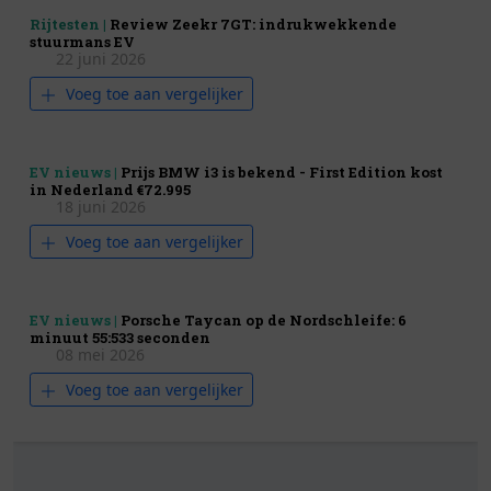
Rijtesten |
Review Zeekr 7GT: indrukwekkende
stuurmans EV
22 juni 2026
Voeg toe aan vergelijker
EV nieuws |
Prijs BMW i3 is bekend - First Edition kost
in Nederland €72.995
18 juni 2026
Voeg toe aan vergelijker
EV nieuws |
Porsche Taycan op de Nordschleife: 6
minuut 55:533 seconden
08 mei 2026
Voeg toe aan vergelijker