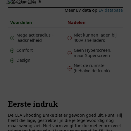
L
a
a
d
p
o
o
t
p
o
s
i
t
i
r
e
Meer EV data op
EV database
Voordelen
Nadelen
Mega actieradius +
Niet kunnen laden bij
laadsnelheid
400V snelladers
Comfort
Geen Hyperscreen,
maar Superscreen
Design
Niet de ruimste
(behalve de frunk)
Eerste indruk
De CLA Shooting Brake ziet er gewoon goed uit. Punt. Hij
heeft die lage, gestrekte lijn die je tegenwoordig nog
maar weinig ziet. Niet vorm volgt functie met enorm veel
ruimte tot het gevolg. Maar gewoon mooi én 55 liter