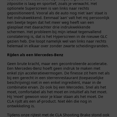
zitpositie is laag en sportief, zoals je verwacht. Het
optionele Superscreen is van links naar rechts
gepositioneerd. Vooral als de auto nog niet ‘aan’ staat is
het indrukwekkend. Eenmaal ‘aan’ valt het mij persoonlijk
een beetje tegen dat het meer weg heeft van een
glasplaat met daarachter drie indrukwekkende
schermen. Het probleem bij mijn ietwat tegenvallend
constatering is, dat is het Hyperscreen in de nieuwe GLC
gezien heb. Die loopt namelijk wel van links naar rechts
helemaal in elkaar over zonder zwarte scheidingsranden.
Rijden als een Mercedes-Benz
Geen brute kracht, maar een gecontroleerde acceleratie.
Een Mercedes-Benz hoeft geen indruk te maken met
enkel zijn acceleratievermogen. De finesse zit hem net als
bij een gerecht in een sterrenrestaurant (toepasselijke
beschrijving) niet in een enkel ingrediënt, maar in de
combinatie ervan. Zo ook bij een Mercedes. Snel als het
moet, comfortabel als het moet en intuïtief als het moet.
Hij ‘moet’ gewoon voor je klaar staan als het moet. De
CLA rijdt als een af-product. Niet één die nog in
ontwikkeling is.
Tijdens onze rijtest met de CLA Shooting Brake stond ook