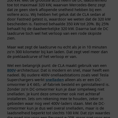
200 kW. Met de grootste accu neem de DC laadsnelheid
toe tot maximaal 320 kW, waarvan Mercedes-Benz zegt
dat ze geen sterk aflopende snelheid hebben bij een
vollere accu. Wij hebben het geluk dat de CLA sedan al
door Fastned getest is, waardoor we weten dat de 320 kW
bescheiden is. Fastned behaalde 350 kW tot 20%. Bij 25%
behaalt hij de daadwerkelijke 320 kW. Daarna laat de DC
laadcurve toch wel het verloop van een rode skipiste
zien.
Maar wat zegt de laadcurve nu echt als je in 10 minuten
zo’n 300 kilometer bij kan laden. Dat zegt veel meer dan
de pieklaadcurve of het verloop er van.
Wel een belangrijk punt: de CLA maakt gebruik van een
800V
-architectuur. Dat is modern en snel, maar heeft een
nadeel. Bij oudere 400V-snellaadstations zoals veel Tesla
Superchargers werkt
snelladen
alleen als er een DC-
omvormer à € 665,- af-fabriek besteld en geïnstalleerd is.
Zonder zo’n DC-omvormer kun je daar simpelweg niet
snelladen. Je kunt deze omvormer ook niet achteraf
installeren. Iets om rekening mee te houden, zeker in
gebieden waar nog veel 400V-laders staan. Met de DC-
omvormer kun je dus wel overal snelladen, maar is de
laadsnelheid beperkt tot slechts 100 kW. Dat zijn waardes
die goed zijn voor een Peugeot e-208, maar niet voor ene