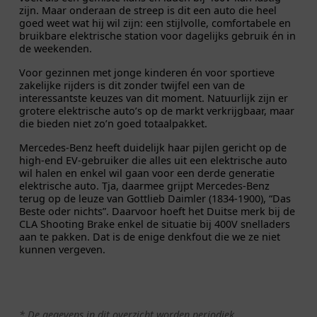
zijn. Maar onderaan de streep is dit een auto die heel
goed weet wat hij wil zijn: een stijlvolle, comfortabele en
bruikbare elektrische station voor dagelijks gebruik én in
de weekenden.
Voor gezinnen met jonge kinderen én voor sportieve
zakelijke rijders is dit zonder twijfel een van de
interessantste keuzes van dit moment. Natuurlijk zijn er
grotere elektrische auto’s op de markt verkrijgbaar, maar
die bieden niet zo’n goed totaalpakket.
Mercedes-Benz heeft duidelijk haar pijlen gericht op de
high-end EV-gebruiker die alles uit een elektrische auto
wil halen en enkel wil gaan voor een derde generatie
elektrische auto. Tja, daarmee grijpt Mercedes-Benz
terug op de leuze van Gottlieb Daimler (1834-1900), “Das
Beste oder nichts”. Daarvoor hoeft het Duitse merk bij de
CLA Shooting Brake enkel de situatie bij 400V snelladers
aan te pakken. Dat is de enige denkfout die we ze niet
kunnen vergeven.
* De gegevens in dit overzicht worden periodiek