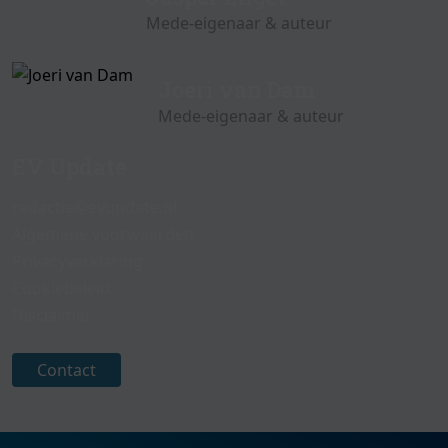
Mede-eigenaar & auteur
Joeri van Dam
Mede-eigenaar & auteur
EV Update
redactie@evupdate.nl
Algemene voorwaarden
Privacyverklaring
Cookiebeleid
Disclaimer
Contact