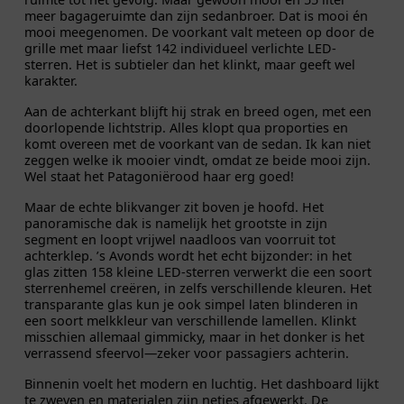
meer bagageruimte dan zijn sedanbroer. Dat is mooi én
mooi meegenomen. De voorkant valt meteen op door de
grille met maar liefst 142 individueel verlichte LED-
sterren. Het is subtieler dan het klinkt, maar geeft wel
karakter.
Aan de achterkant blijft hij strak en breed ogen, met een
doorlopende lichtstrip. Alles klopt qua proporties en
komt overeen met de voorkant van de sedan. Ik kan niet
zeggen welke ik mooier vindt, omdat ze beide mooi zijn.
Wel staat het Patagoniërood haar erg goed!
Maar de echte blikvanger zit boven je hoofd. Het
panoramische dak is namelijk het grootste in zijn
segment en loopt vrijwel naadloos van voorruit tot
achterklep. ’s Avonds wordt het echt bijzonder: in het
glas zitten 158 kleine LED-sterren verwerkt die een soort
sterrenhemel creëren, in zelfs verschillende kleuren. Het
transparante glas kun je ook simpel laten blinderen in
een soort melkkleur van verschillende lamellen. Klinkt
misschien allemaal gimmicky, maar in het donker is het
verrassend sfeervol—zeker voor passagiers achterin.
Binnenin voelt het modern en luchtig. Het dashboard lijkt
te zweven en materialen zijn netjes afgewerkt. De