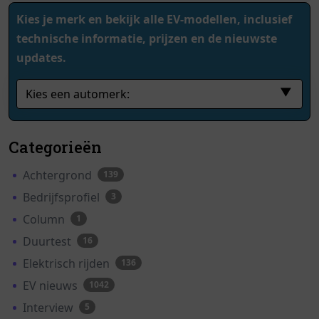
Kies je merk en bekijk alle EV-modellen, inclusief
technische informatie, prijzen en de nieuwste
updates.
▼
Categorieën
Achtergrond
139
Bedrijfsprofiel
3
Column
1
Duurtest
16
Elektrisch rijden
136
EV nieuws
1042
Interview
5