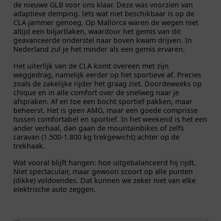
de nieuwe GLB voor ons klaar. Deze was voorzien van
adaptieve demping. Iets wat niet beschikbaar is op de
CLA jammer genoeg. Op Mallorca waren de wegen niet
altijd een biljartlaken, waardoor het gemis van dit
geavanceerde onderstel naar boven kwam drijven. In
Nederland zul je het minder als een gemis ervaren.
Het uiterlijk van de CLA komt overeen met zijn
weggedrag, namelijk eerder op het sportieve af. Precies
zoals de zakelijke rijder het graag ziet. Doordeweeks op
chique en in alle comfort over de snelweg naar je
afspraken. Af en toe een bocht sportief pakken, maar
beheerst. Het is geen AMG, maar een goede comprisse
tussen comfortabel en sportief. In het weekend is het een
ander verhaal, dan gaan de mountainbikes of zelfs
caravan (1.500-1.800 kg trekgewicht) achter op de
trekhaak.
Wat vooral blijft hangen: hoe uitgebalanceerd hij rijdt.
Niet spectaculair, maar gewoon scoort op alle punten
(dikke) voldoendes. Dat kunnen we zeker niet van elke
elektrische auto zeggen.