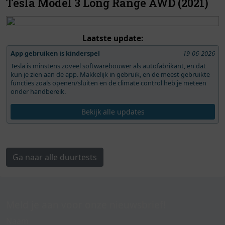
Tesla Model 3 Long Range AWD (2021)
Laatste update:
App gebruiken is kinderspel
19-06-2026
Tesla is minstens zoveel softwarebouwer als autofabrikant, en dat
kun je zien aan de app. Makkelijk in gebruik, en de meest gebruikte
functies zoals openen/sluiten en de climate control heb je meteen
onder handbereik.
Bekijk alle updates
Ga naar alle duurtests
Meld je aan voor onze nieuwsbrief!
Naam