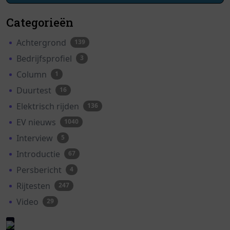
Categorieën
Achtergrond
139
Bedrijfsprofiel
3
Column
1
Duurtest
16
Elektrisch rijden
136
EV nieuws
1040
Interview
5
Introductie
67
Persbericht
4
Rijtesten
247
Video
29