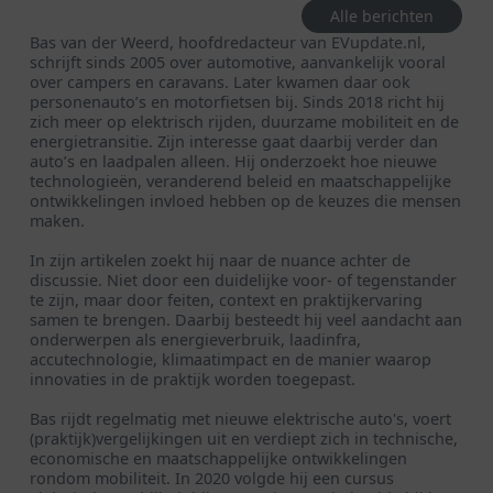
Alle berichten
Bas van der Weerd, hoofdredacteur van EVupdate.nl,
schrijft sinds 2005 over automotive, aanvankelijk vooral
over campers en caravans. Later kwamen daar ook
personenauto’s en motorfietsen bij. Sinds 2018 richt hij
zich meer op elektrisch rijden, duurzame mobiliteit en de
energietransitie. Zijn interesse gaat daarbij verder dan
auto’s en laadpalen alleen. Hij onderzoekt hoe nieuwe
technologieën, veranderend beleid en maatschappelijke
ontwikkelingen invloed hebben op de keuzes die mensen
maken.
In zijn artikelen zoekt hij naar de nuance achter de
discussie. Niet door een duidelijke voor- of tegenstander
te zijn, maar door feiten, context en praktijkervaring
samen te brengen. Daarbij besteedt hij veel aandacht aan
onderwerpen als energieverbruik, laadinfra,
accutechnologie, klimaatimpact en de manier waarop
innovaties in de praktijk worden toegepast.
Bas rijdt regelmatig met nieuwe elektrische auto's, voert
(praktijk)vergelijkingen uit en verdiept zich in technische,
economische en maatschappelijke ontwikkelingen
rondom mobiliteit. In 2020 volgde hij een cursus