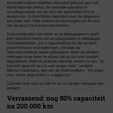
De onderzoekers maakten uiteraard gebruik van real-
world data van Aviloo, de bekende specialist in
accudiagnostiek, om de SoH van duizenden EV's te
analyseren. Ze beschikten daardoor over de gegevens
van meer dan 7.000 elektrische voertuigen om de SoH
van de accu’s te kunnen beoordelen.
Deze combinatie van meet- en praktijkgegevens geeft
een realistisch beeld van accudegradatie in alledaagse
omstandigheden. Dit in tegenstelling tot de eerdere,
pessimistische voorspellingen, die vaak op
laboratoriumtests waren gebaseerd. Waar de eerdere
metingen erop leken te wijzen dat accu's snel zouden
degraderen, blijkt de praktijk namelijk anders te zijn. "In
het echt gaan EV-accu's veel langer mee", vertelde
Markus Hackmann, een van de onderzoekers. "De angst
voor snelle degradatie is ongegrond."
Verrassend: nog 80% capaciteit
na 200.000 km