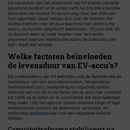
De resultaten van het onderzoek van P3 blijken namelijk
opvallend positief uit te vallen: zelfs na 200.000 kilometer
behouden de meeste EV-accu’s nog meer dan 80% van
hun capaciteit. Goed nieuws dus voor de mensen die
twijfels hebben over de duurzaamheid van elektrische
auto's, zij kunnen opgelucht ademhalen. Of juist niet, als
ze daarom weer op zoek moeten naar een ander
argument waarom “elektrische auto’s de toekomst niet
zijn”, maar dat terzijde.
Welke factoren beïnvloeden
de levensduur van EV-accu’s?
De onderzoekers van P3 belichten ook de factoren die de
levensduur van een accu beïnvloeden. Temperatuur,
laadtoestand (SoC), laadgedrag en rijgedrag spelen
allemaal een rol. Zo is het beter om de accu niet constant
tot 100% op te laden en te voorkomen dat deze helemaal
leeg raakt. Ook het gebruik tijdens extreem hoge of lage
temperaturen kunnen de levensduur verkorten, en
veelvuldig
snelladen
kan ook een negatieve invloed
hebben.
Capaciteitsafname stabiliseert na