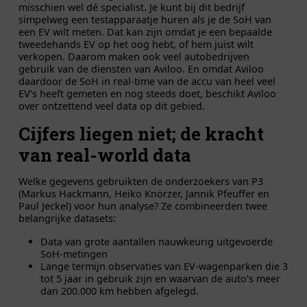
misschien wel dé specialist. Je kunt bij dit bedrijf
simpelweg een testapparaatje huren als je de SoH van
een EV wilt meten. Dat kan zijn omdat je een bepaalde
tweedehands EV op het oog hebt, of hem juist wilt
verkopen. Daarom maken ook veel autobedrijven
gebruik van de diensten van Aviloo. En omdat Aviloo
daardoor de SoH in real-time van de accu van heel veel
EV’s heeft gemeten en nog steeds doet, beschikt Aviloo
over ontzettend veel data op dit gebied.
Cijfers liegen niet; de kracht
van real-world data
Welke gegevens gebruikten de onderzoekers van P3
(Markus Hackmann, Heiko Knörzer, Jannik Pfeuffer en
Paul Jeckel) voor hun analyse? Ze combineerden twee
belangrijke datasets:
Data van grote aantallen nauwkeurig uitgevoerde
SoH-metingen
Lange termijn observaties van EV-wagenparken die 3
tot 5 jaar in gebruik zijn en waarvan de auto’s meer
dan 200.000 km hebben afgelegd.